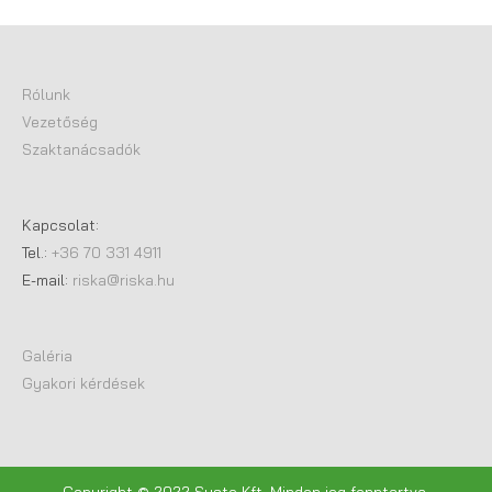
Rólunk
Vezetőség
Szaktanácsadók
Kapcsolat:
Tel.:
+36 70 331 4911
E-mail:
riska@riska.hu
Galéria
Gyakori kérdések
Copyright © 2022 Systo Kft. Minden jog fenntartva.